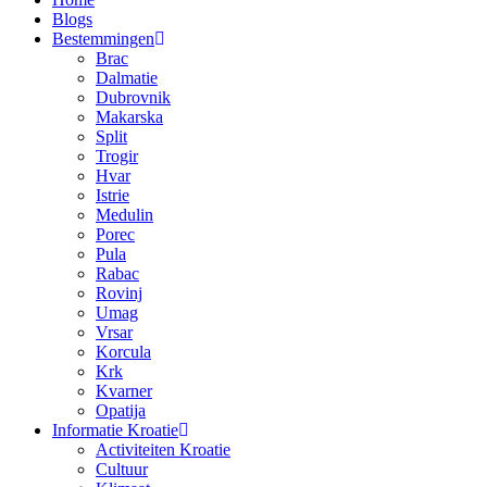
Blogs
Bestemmingen
Brac
Dalmatie
Dubrovnik
Makarska
Split
Trogir
Hvar
Istrie
Medulin
Porec
Pula
Rabac
Rovinj
Umag
Vrsar
Korcula
Krk
Kvarner
Opatija
Informatie Kroatie
Activiteiten Kroatie
Cultuur