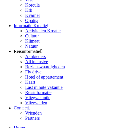
Korcula
Krk
Kvarner
Opatija
Informatie Kroatie
Activiteiten Kroatie
Cultuur
Klimaat
Natuur
Reisinformatie
Aanbieders
All inclusive
Bezienswaardigheden
Fly drive
Hotel of appartement
Kaart
Last minute vakantie
Reisinformatie
Vliegvakantie
Vliegvelden
Contact
Vrienden
Partners
Home